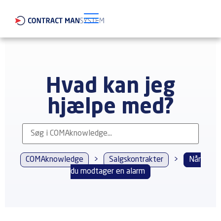
Hvad kan jeg
hjælpe med?
COMAknowledge
>
Salgskontrakter
>
Når
du modtager en alarm