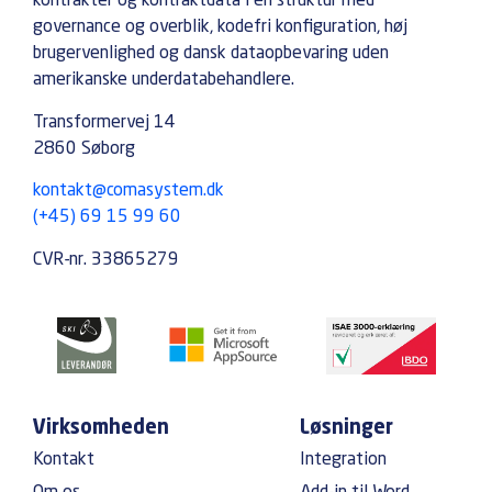
kontrakter og kontraktdata i én struktur med
governance og overblik, kodefri konfiguration, høj
brugervenlighed og dansk dataopbevaring uden
amerikanske underdatabehandlere.
Transformervej 14
2860 Søborg
kontakt@comasystem.dk
(+45) 69 15 99 60
CVR-nr. 33865279
Virksomheden
Løsninger
Kontakt
Integration