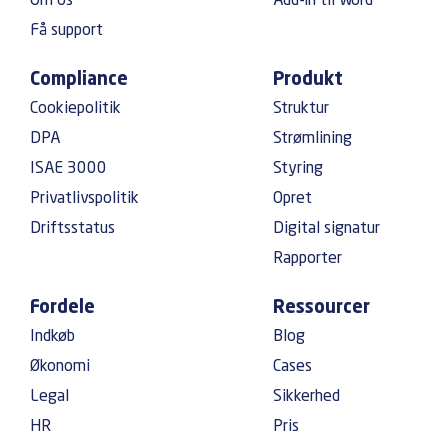
Om os
Add-in til Word
Få support
Compliance
Produkt
Cookiepolitik
Struktur
DPA
Strømlining
ISAE 3000
Styring
Privatlivspolitik
Opret
Driftsstatus
Digital signatur
Rapporter
Fordele
Ressourcer
Indkøb
Blog
Økonomi
Cases
Legal
Sikkerhed
HR
Pris