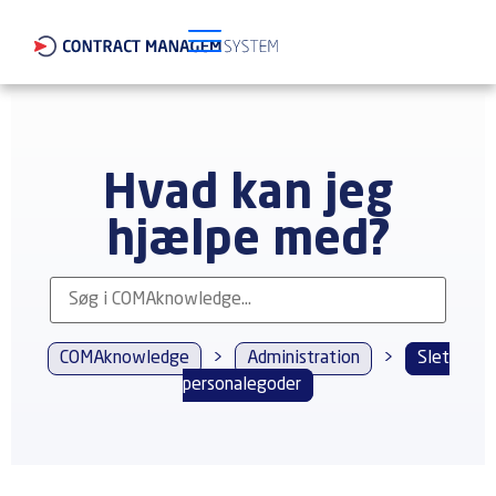
Hvad kan jeg
hjælpe med?
COMAknowledge
>
Administration
>
Slet
personalegoder