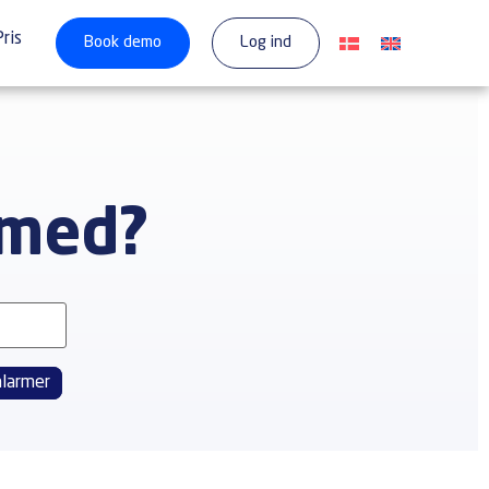
Pris
Book demo
Log ind
 med?
alarmer