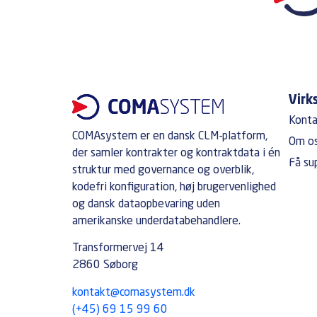
Vir
Kont
COMAsystem er en dansk CLM-platform,
Om o
der samler kontrakter og kontraktdata i én
Få su
struktur med governance og overblik,
kodefri konfiguration, høj brugervenlighed
og dansk dataopbevaring uden
amerikanske underdatabehandlere.
Transformervej 14
2860 Søborg
kontakt@comasystem.dk
(+45) 69 15 99 60