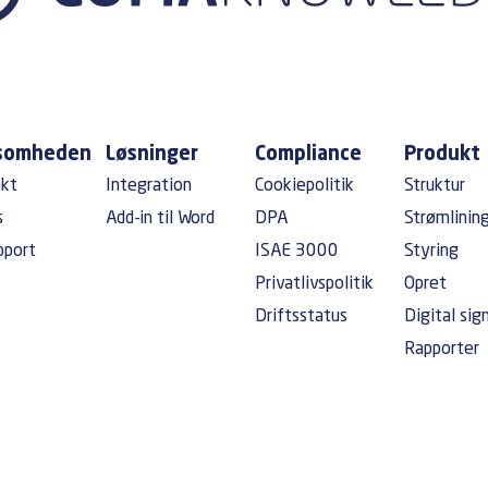
ksomheden
Løsninger
Compliance
Produkt
akt
Integration
Cookiepolitik
Struktur
s
Add-in til Word
DPA
Strømlinin
pport
ISAE 3000
Styring
Privatlivspolitik
Opret
Driftsstatus
Digital sig
Rapporter